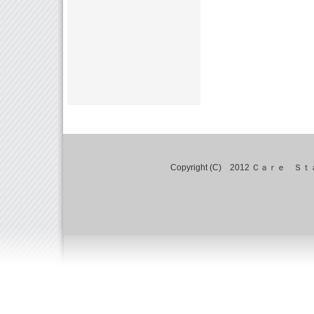
Copyright (C) 2012 Ｃａｒｅ Ｓｔａｔ