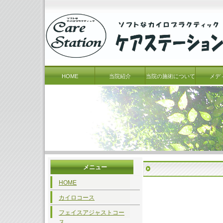
HOME
当院紹介
当院の施術について
メデ
メニュー
HOME
カイロコース
フェイスアジャストコー
ス