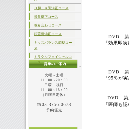
Ｏ脚・Ｘ脚矯正コース
骨盤矯正コース
噛み合わせコース
頭蓋骨矯正コース
DVD 第
『効果即実感！
キッズバランス調整コー
ス
ミラクルフェイシャルコ
ース
営業のご案内
DVD 第
火曜～土曜
『
95％が
11：00～20：00
日曜 ･ 祝日
11：00～18：00
（月曜日定休）
DVD 第
℡03-3756-0673
『医師も認め
予約優先